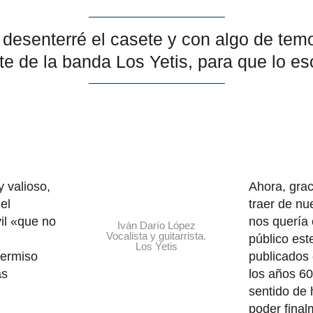
esenterré el casete y con algo de temo
te de la banda Los Yetis, para que lo e
 valioso,
Ahora, grac
el
traer de nu
il «que no
nos quería 
Iván Darío López
Vocalista y guitarrista.
público est
Los Yetis
permiso
publicados 
as
los años 60
sentido de 
poder final