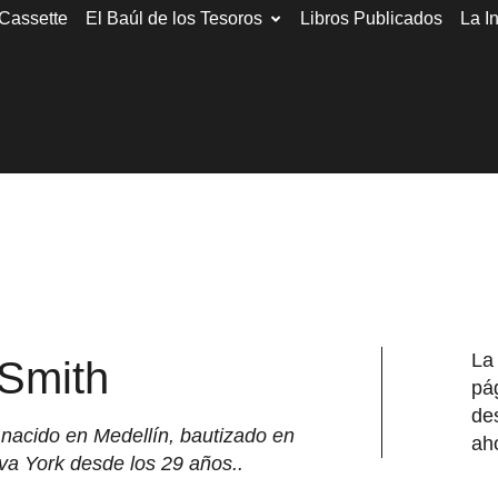
 Cassette
El Baúl de los Tesoros
Libros Publicados
La I
La 
 Smith
pá
de
nacido en Medellín, bautizado en
ah
va York desde los 29 años..