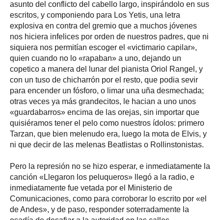
asunto del conflicto del cabello largo, inspirándolo en sus
escritos, y componiendo para Los Yetis, una letra
explosiva en contra del gremio que a muchos jóvenes
nos hiciera infelices por orden de nuestros padres, que ni
siquiera nos permitían escoger el «victimario capilar»,
quien cuando no lo «rapaban» a uno, dejando un
copetico a manera del lunar del pianista Oriol Rangel, y
con un tuso de chicharrón por el resto, que podia sevir
para encender un fósforo, o limar una uña desmechada;
otras veces ya más grandecitos, le hacian a uno unos
«guardabarros» encima de las orejas, sin importar que
quisiéramos tener el pelo como nuestros ídolos: primero
Tarzan, que bien melenudo era, luego la mota de Elvis, y
ni que decir de las melenas Beatlistas o Rollinstonistas.
Pero la represión no se hizo esperar, e inmediatamente la
canción «Llegaron los peluqueros» llegó a la radio, e
inmediatamente fue vetada por el Ministerio de
Comunicaciones, como para corroborar lo escrito por «el
de Andes», y de paso, responder soterradamente la