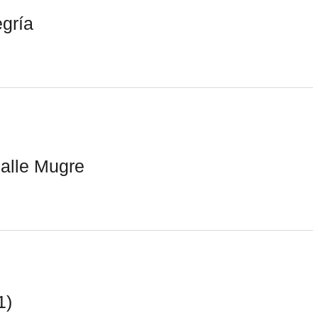
egría
alle Mugre
1)