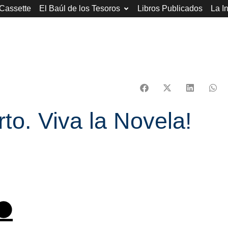
 Cassette
El Baúl de los Tesoros
Libros Publicados
La I
o. Viva la Novela!