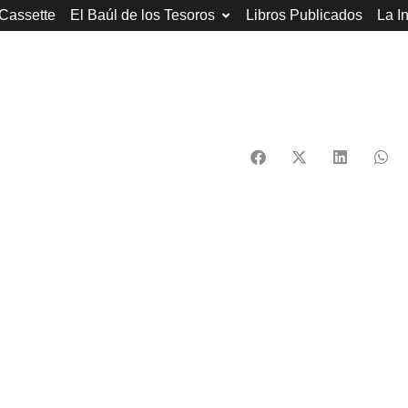
 Cassette
El Baúl de los Tesoros
Libros Publicados
La I