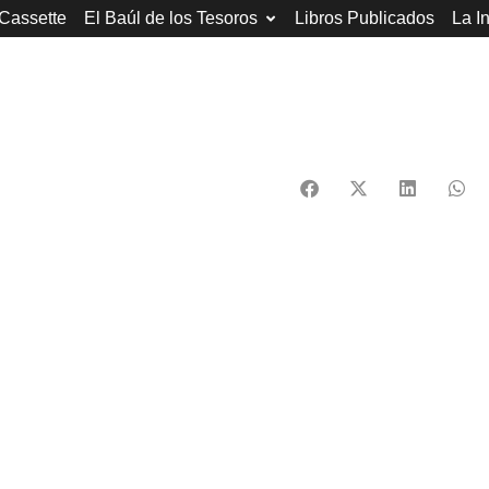
 Cassette
El Baúl de los Tesoros
Libros Publicados
La I