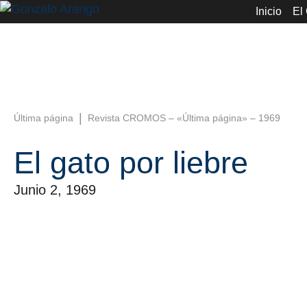
Inicio
El
|
Última página
Revista CROMOS – «Última página» – 1969
El gato por liebre
Junio 2, 1969