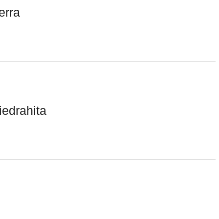
erra
edrahita