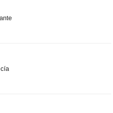
ante
icía