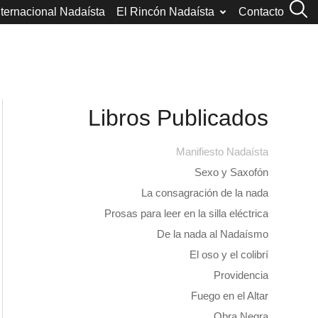
nternacional Nadaísta
El Rincón Nadaísta
Contacto
Libros Publicados
Manifiesto Nadaísta
Sexo y Saxofón
La consagración de la nada
Prosas para leer en la silla eléctrica
De la nada al Nadaísmo
El oso y el colibrí
Providencia
Fuego en el Altar
Obra Negra