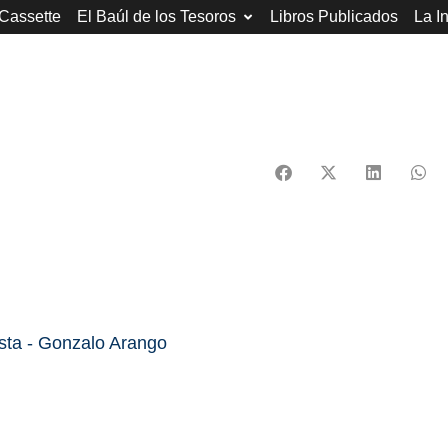
 Cassette
El Baúl de los Tesoros
Libros Publicados
La I