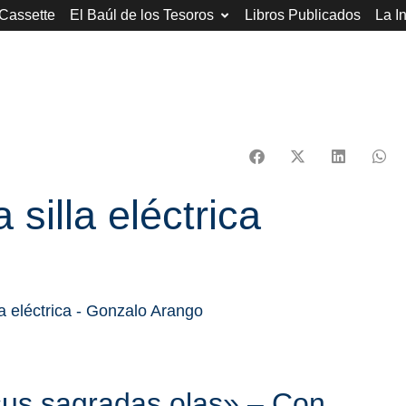
 Cassette
El Baúl de los Tesoros
Libros Publicados
La I
 silla eléctrica
sus sagradas olas» – Con