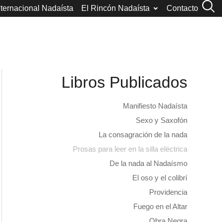
nternacional Nadaísta
El Rincón Nadaísta
Contacto
Libros Publicados
Manifiesto Nadaísta
Sexo y Saxofón
La consagración de la nada
Prosas para leer en la silla eléctrica
De la nada al Nadaísmo
El oso y el colibrí
Providencia
Fuego en el Altar
Obra Negra