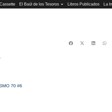
 Cassette
El Baúl de los Tesoros
Libros Publicados
La I
.