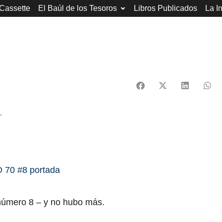
 Cassette
El Baúl de los Tesoros
Libros Publicados
La I
.
 número 8 – y no hubo más.