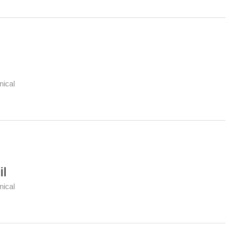
nical
il
nical