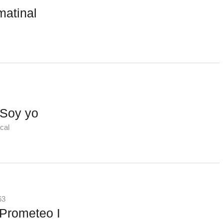
matinal
 Soy yo
cal
63
Prometeo I