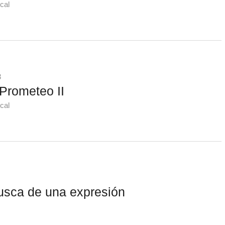
cal
3
Prometeo II
cal
usca de una expresión