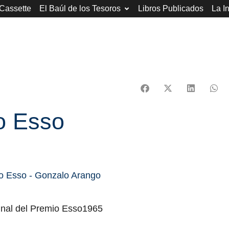
 Cassette
El Baúl de los Tesoros
Libros Publicados
La I
o Esso
final del Premio Esso1965