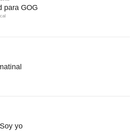
ad para GOG
cal
matinal
 Soy yo