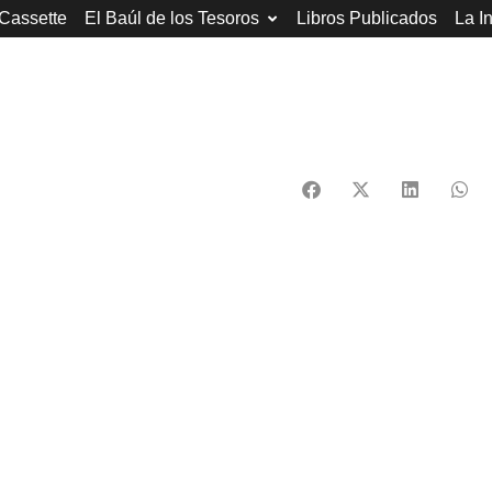
 Cassette
El Baúl de los Tesoros
Libros Publicados
La I