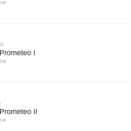
cal
63
Prometeo I
cal
3
Prometeo II
cal