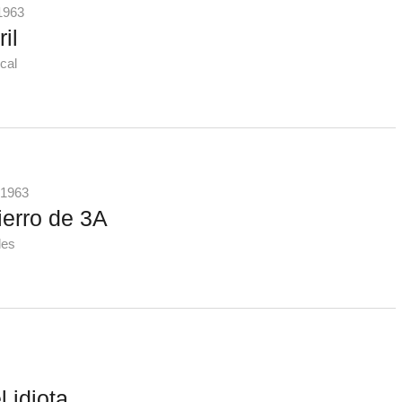
1963
il
cal
 1963
ierro de 3A
les
l idiota