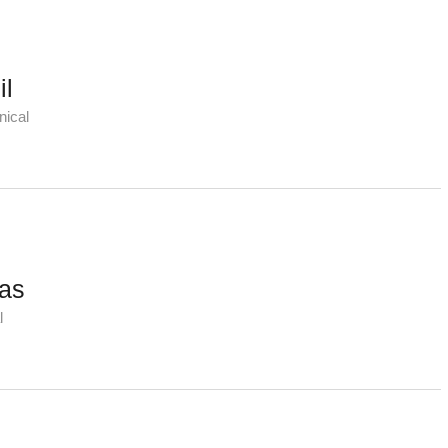
il
nical
tas
l