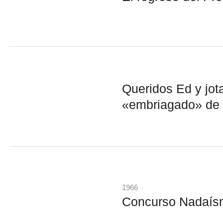
Queridos Ed y jot
«embriagado» de 
1966
Concurso Nadaís