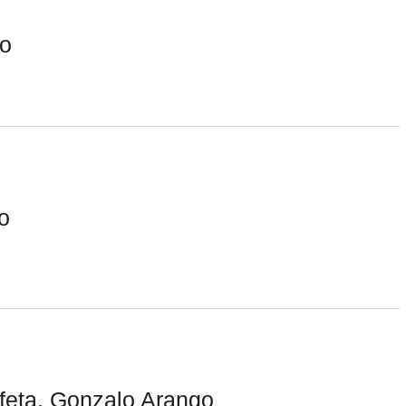
co
o
ofeta, Gonzalo Arango