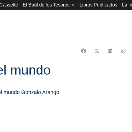
 Cassette
El Baúl de los Tesoros
Libros Publicados
La I
del mundo