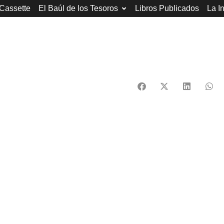
 Cassette
El Baúl de los Tesoros
Libros Publicados
La I